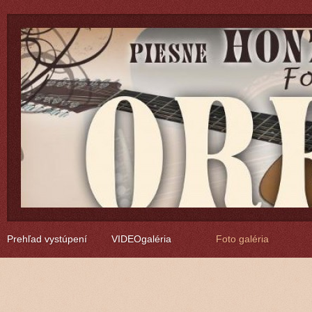
Prehľad vystúpení
VIDEOgaléria
Foto galéria