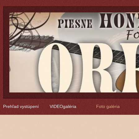
Prehľad vystúpení
VIDEOgaléria
Foto galéria