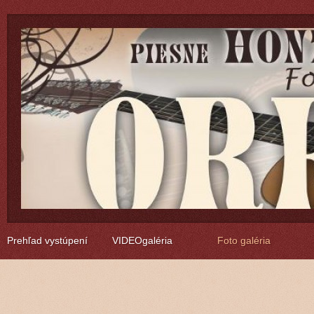
Prehľad vystúpení
VIDEOgaléria
Foto galéria